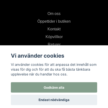
Om oss
Öppettider i butiken
Kontakt
Köpvillkor
Returer
Vi använder cookies
Prenumerera på vårt nyhetsbrev
Vi använder cookies för att anpassa det innehåll som
visas för dig och för att du ska få bästa tänkbara
upplevelse när du handlar hos oss.
Prenumerera
Godkänn alla
Endast nödvändiga
© 2026 Textil i Od