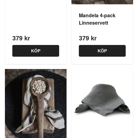
Mandela 4-pack
Linneservett
379 kr
379 kr
KÖP
KÖP