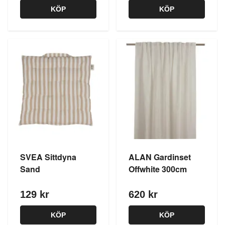
KÖP
KÖP
SVEA Sittdyna
ALAN Gardinset
Sand
Offwhite 300cm
129 kr
620 kr
KÖP
KÖP