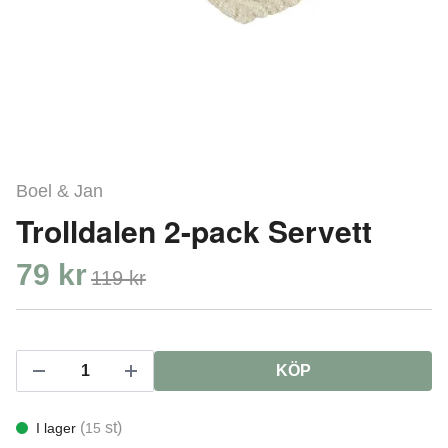
Boel & Jan
Trolldalen 2-pack Servett
79 kr
119 kr
KÖP
(
st)
I lager
15