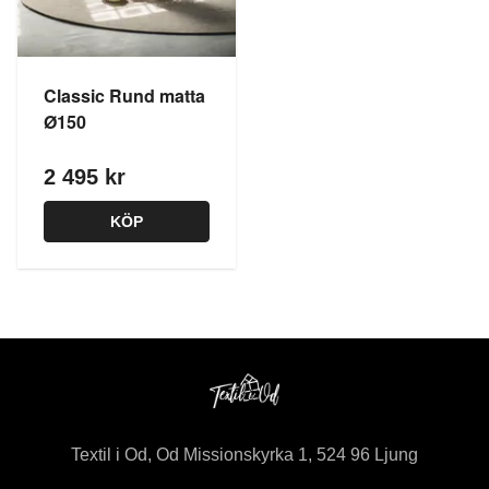
Classic Rund matta
Ø150
2 495 kr
KÖP
Textil i Od, Od Missionskyrka 1, 524 96 Ljung