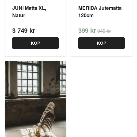
JUNI Matta XL,
MERIDA Jutematta
Natur
120cm
3 749 kr
399 kr
949 kr
KÖP
KÖP