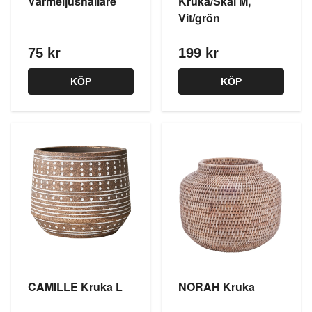
Värmeljushållare
Kruka/Skål M,
Vit/grön
75 kr
199 kr
KÖP
KÖP
CAMILLE Kruka L
NORAH Kruka