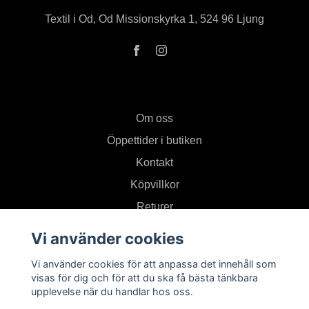
Textil i Od, Od Missionskyrka 1, 524 96 Ljung
Om oss
Öppettider i butiken
Kontakt
Köpvillkor
Returer
Vi använder cookies
Prenumerera på vårt nyhetsbrev
Vi använder cookies för att anpassa det innehåll som
visas för dig och för att du ska få bästa tänkbara
upplevelse när du handlar hos oss.
Prenumerera