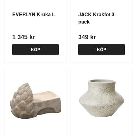
EVERLYN Kruka L
JACK Krukfot 3-
pack
1 345 kr
349 kr
KÖP
KÖP