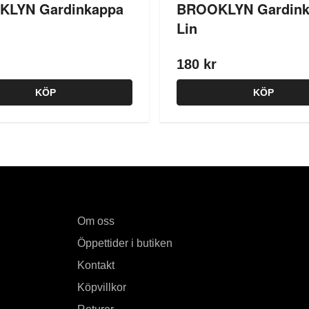
LYN Gardinkappa
BROOKLYN Gardink
Lin
180 kr
KÖP
KÖP
Om oss
Öppettider i butiken
Kontakt
Köpvillkor