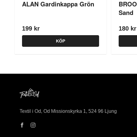
ALAN Gardinkappa Grön
BROOK
Sand
199 kr
180 kr
KÖP
Textil i Od, Od Missionskyrka 1, 524 96 Ljung