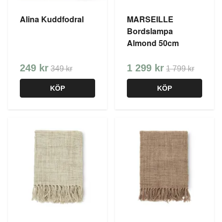
Alina Kuddfodral
MARSEILLE
Bordslampa
Almond 50cm
249 kr
1 299 kr
349 kr
1 799 kr
KÖP
KÖP