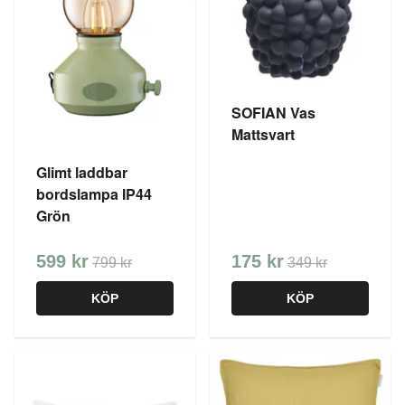
SOFIAN Vas
Mattsvart
Glimt laddbar
bordslampa IP44
Grön
599 kr
175 kr
799 kr
349 kr
KÖP
KÖP