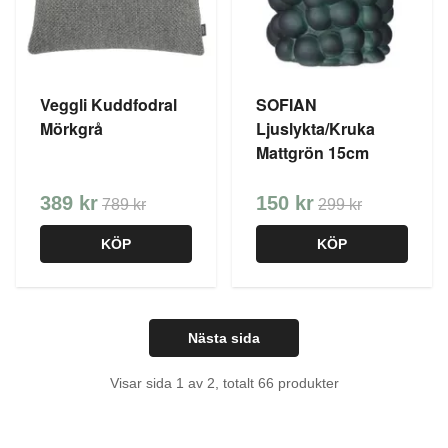
Veggli Kuddfodral
SOFIAN
Mörkgrå
Ljuslykta/Kruka
Mattgrön 15cm
389 kr
150 kr
789 kr
299 kr
KÖP
KÖP
Nästa sida
Visar sida 1 av 2, totalt 66 produkter