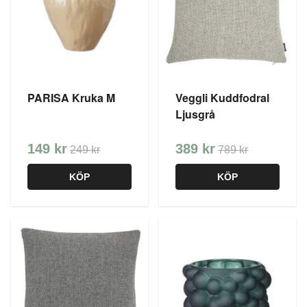
PARISA Kruka M
Veggli Kuddfodral
Ljusgrå
149 kr
389 kr
249 kr
789 kr
KÖP
KÖP