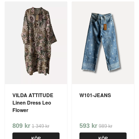
VILDA ATTITUDE
W101-JEANS
Linen Dress Leo
Flower
809 kr
593 kr
1 349 kr
989 kr
KÖP
KÖP