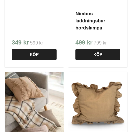
Nimbus
laddningsbar
bordslampa
349 kr
499 kr
599 kr
799 kr
KÖP
KÖP