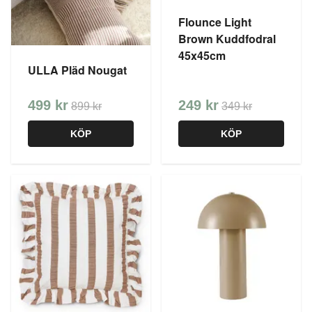
Flounce Light
Brown Kuddfodral
45x45cm
ULLA Pläd Nougat
499 kr
249 kr
899 kr
349 kr
KÖP
KÖP