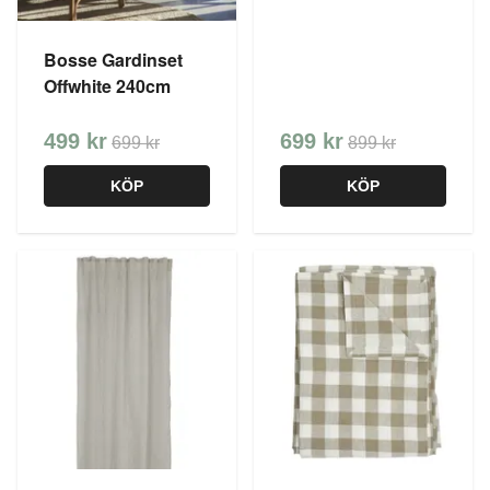
Bosse Gardinset
Offwhite 240cm
499 kr
699 kr
699 kr
899 kr
KÖP
KÖP