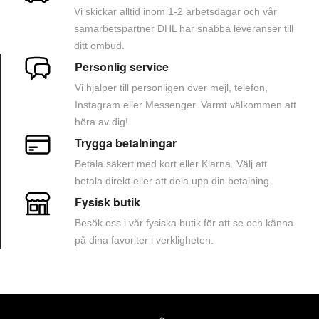
Vi skickar alltid inom 1-2 arbetsdagar och vår
samarbetspartner DHL har snabba leveranser till
ditt ombud.
Personlig service
Vi hjälper till personligen över mejl, telefon,
Instagram eller Messenger. Varmt välkommen att
höra av dig!
Trygga betalningar
Betala säkert med kort eller Klarna. Välj att
betala direkt eller att dela upp din betalning.
Fysisk butik
Besök oss i vår fysiska butik för att se och känna
på dina favoriter i verkligheten.