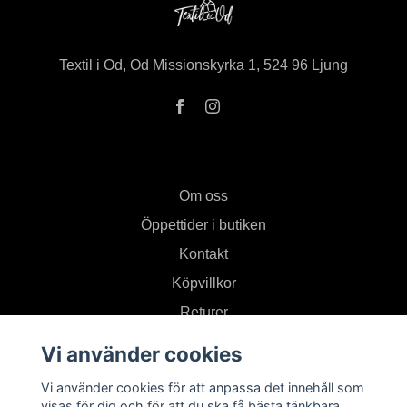
Textil i Od, Od Missionskyrka 1, 524 96 Ljung
Om oss
Öppettider i butiken
Kontakt
Köpvillkor
Returer
Vi använder cookies
Prenumerera på vårt nyhetsbrev
Vi använder cookies för att anpassa det innehåll som
visas för dig och för att du ska få bästa tänkbara