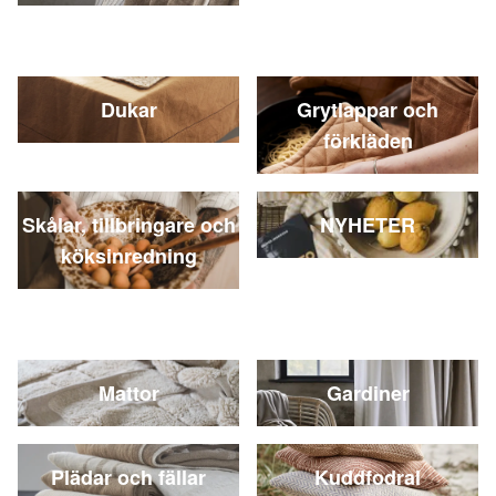
Dukar
Grytlappar och
förkläden
Skålar, tillbringare och
NYHETER
köksinredning
Mattor
Gardiner
Plädar och fällar
Kuddfodral