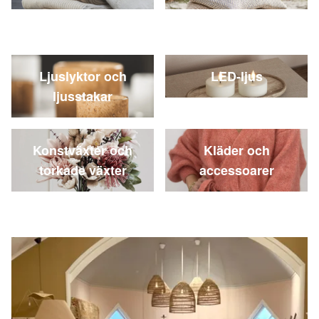
Ljuslyktor och
LED-ljus
ljusstakar
Konstväxter och
Kläder och
torkade växter
accessoarer