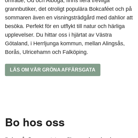
område, Od och Alboga, finns flera trevliga
grannbutiker, det otroligt populära Bokcaféet och på
sommaren även en visningsträdgård med dahlior att
besöka. Perfekt för en utflykt till natur och härliga
upplevelser. Du hittar oss i hjärtat av Västra
Götaland, i Herrljunga kommun, mellan Alingsås,
Borås, Ulricehamn och Falköping.
LÄS OM VÅR GRÖNA AFFÄRSGATA
Bo hos oss