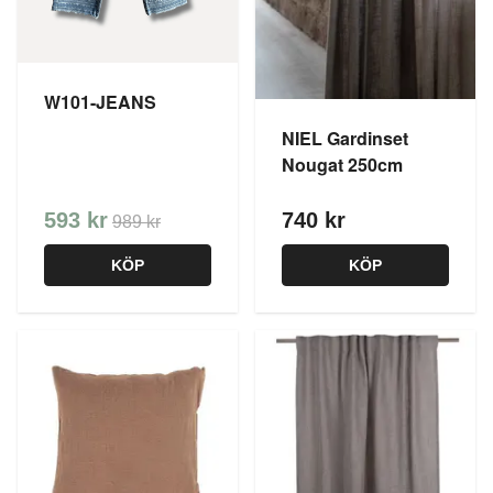
W101-JEANS
NIEL Gardinset
Nougat 250cm
593 kr
740 kr
989 kr
KÖP
KÖP