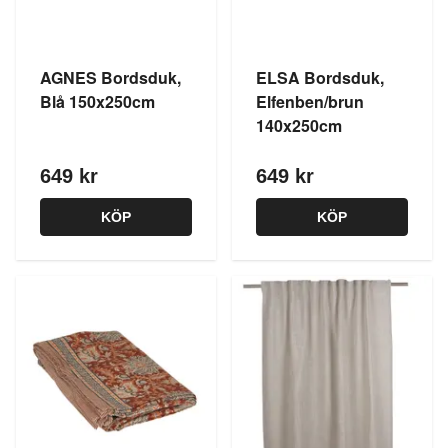
AGNES Bordsduk,
ELSA Bordsduk,
Blå 150x250cm
Elfenben/brun
140x250cm
649 kr
649 kr
KÖP
KÖP