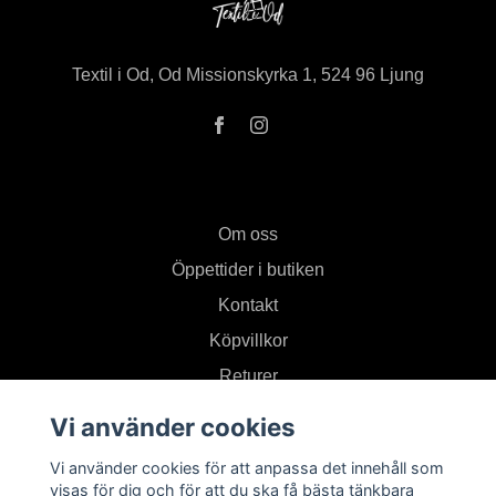
Textil i Od, Od Missionskyrka 1, 524 96 Ljung
Om oss
Öppettider i butiken
Kontakt
Köpvillkor
Returer
Vi använder cookies
Prenumerera på vårt nyhetsbrev
Vi använder cookies för att anpassa det innehåll som
visas för dig och för att du ska få bästa tänkbara