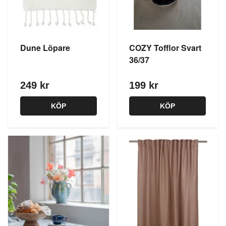
Dune Löpare
COZY Tofflor Svart
36/37
249 kr
199 kr
KÖP
KÖP