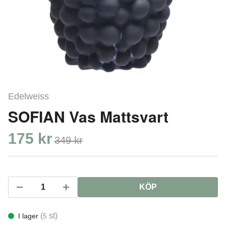
Edelweiss
SOFIAN Vas Mattsvart
175 kr
349 kr
KÖP
(
st)
I lager
5