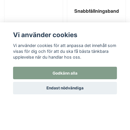
Snabbfållningsband
45 kr
29 kr
Vi använder cookies
KÖP
KÖP
Vi använder cookies för att anpassa det innehåll som
visas för dig och för att du ska få bästa tänkbara
upplevelse när du handlar hos oss.
Godkänn alla
Endast nödvändiga
Textil i Od, Od Missionskyrka 1, 524 96 Ljung