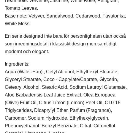
Heart note: Verveine, Jasmine, White Rose, Petitgrain,
Tomato Leaves.
Base note: Vetyver, Sandalwood, Cedarwood, Favatonka,
White Moss.
En serie designad inte bara för personligheten utan också
som inredningsdetalj i klassiskt design men samtidigt
modernt och elegant.
Ingredients:
Aqua (Water-Eau) , Cetyl Alcohol, Ethylhexyl Stearate,
Glyceryl Stearate, Coco - Caprylate/Caprate, Glycerin,
Cetearyl Alcohol, Stearic Acid, Sodium Lauroyl Glutamate,
Aloe Barbadensis Leaf Juice Extract, Olea Europaea
(Olive) Fruit Oil, Citrus Limon (Lemon) Peel Oil, C10-18
Triglycerides, Dicaprylyl Ether, Parfum (Fragrance),
Carbomer, Sodium Hydroxide, Ethylhexylglycerin,
Phenoxyethanol, Benzyl Benzoate, Citral, Citronellol,