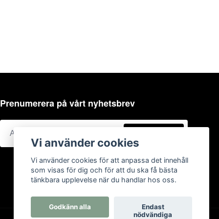
Prenumerera på vårt nyhetsbrev
Prenumerera
Vi använder cookies
Vi använder cookies för att anpassa det innehåll
som visas för dig och för att du ska få bästa
tänkbara upplevelse när du handlar hos oss.
Godkänn alla
Endast
nödvändiga