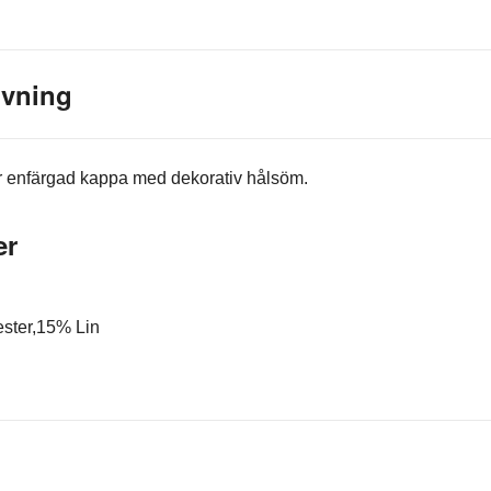
ivning
r enfärgad kappa med dekorativ hålsöm.
er
ster
,15% Lin