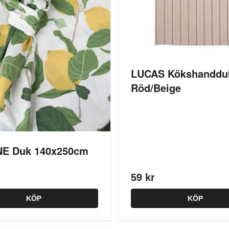
LUCAS Kökshanddu
Röd/Beige
E Duk 140x250cm
59 kr
KÖP
KÖP