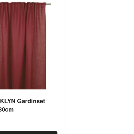
LYN Gardinset
80cm