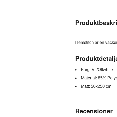
Produktbeskr
Hemstitch är en vacke
Produktdetalj
Färg: Vit/Offwhite
Material
:
85% Polye
Mått: 50x250 cm
Recensioner