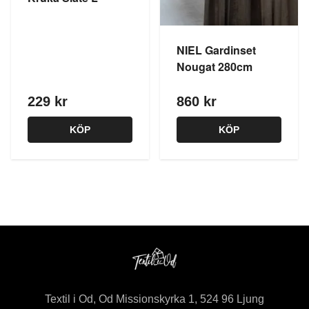
NIEL Gardinset
Nougat 280cm
229 kr
860 kr
KÖP
KÖP
Textil i Od, Od Missionskyrka 1, 524 96 Ljung