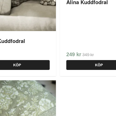
Alina Kuddfodral
Kuddfodral
249 kr
349 kr
KÖP
KÖP