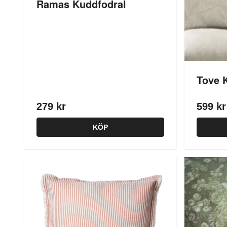
Ramas Kuddfodral
Tove 
279 kr
599 kr
KÖP