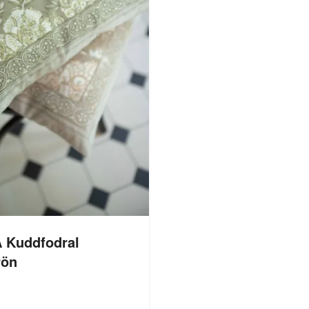
 Kuddfodral
rön