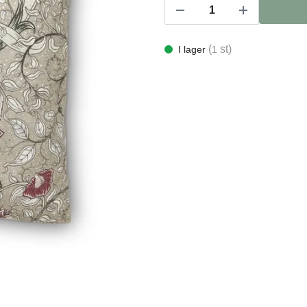
(
st)
I lager
1