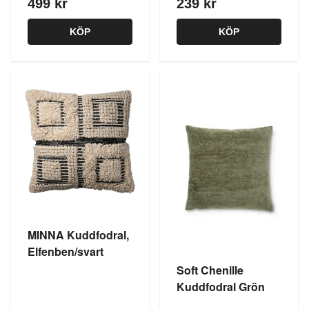
499 kr
239 kr
KÖP
KÖP
MINNA Kuddfodral,
Elfenben/svart
Soft Chenille
Kuddfodral Grön