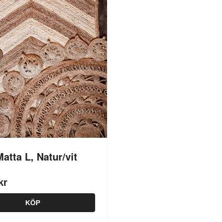
atta L, Natur/vit
kr
KÖP