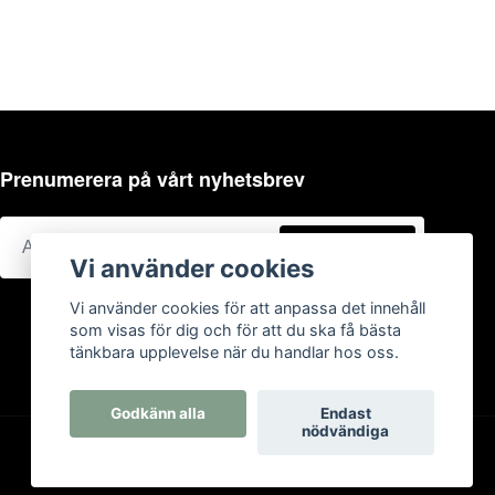
Prenumerera på vårt nyhetsbrev
Prenumerera
Vi använder cookies
Vi använder cookies för att anpassa det innehåll
som visas för dig och för att du ska få bästa
tänkbara upplevelse när du handlar hos oss.
Godkänn alla
Endast
nödvändiga