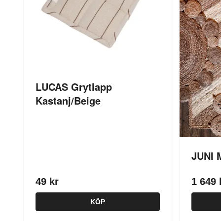
LUCAS Grytlapp
Kastanj/Beige
JUNI M
49 kr
1 649 
KÖP