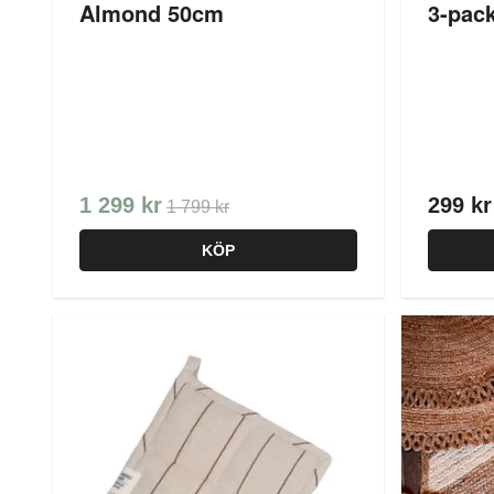
Almond 50cm
3-pac
1 299 kr
299 kr
1 799 kr
KÖP