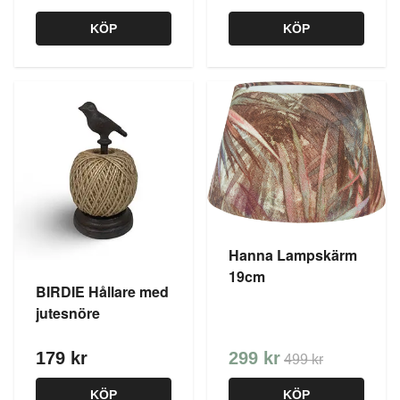
KÖP
KÖP
Hanna Lampskärm
19cm
BIRDIE Hållare med
jutesnöre
179 kr
299 kr
499 kr
KÖP
KÖP