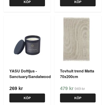
KÖP
KÖP
YASU Doftljus -
Tovhult trend Matta
Sanctuary/Sandalwood
70x200cm
269 kr
479 kr
949 kr
KÖP
KÖP