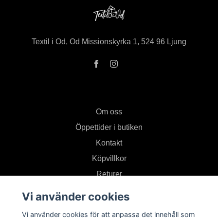
Textil i Od, Od Missionskyrka 1, 524 96 Ljung
Om oss
Öppettider i butiken
Kontakt
Köpvillkor
Returer
Vi använder cookies
Prenumerera på vårt nyhetsbrev
Vi använder cookies för att anpassa det innehåll som