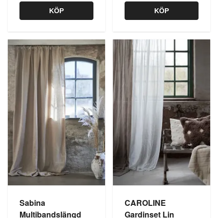
KÖP
KÖP
Sabina
CAROLINE
Multibandslängd
Gardinset Lin