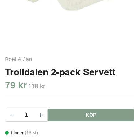
Boel & Jan
Trolldalen 2-pack Servett
79 kr
119 kr
KÖP
(
st)
I lager
16