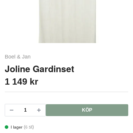
Boel & Jan
Joline Gardinset
1 149 kr
KÖP
(
st)
I lager
6