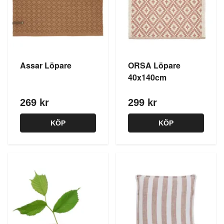
Assar Löpare
ORSA Löpare
40x140cm
269 kr
299 kr
KÖP
KÖP