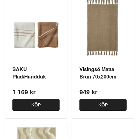
SAKU
Visingsö Matta
Pläd/Handduk
Brun 70x200cm
1 169 kr
949 kr
KÖP
KÖP