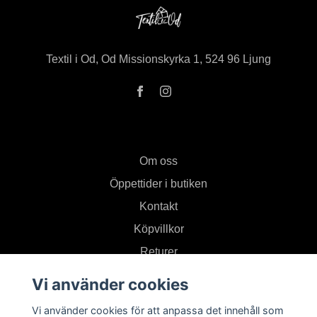
Textil i Od, Od Missionskyrka 1, 524 96 Ljung
Om oss
Öppettider i butiken
Kontakt
Köpvillkor
Returer
Vi använder cookies
Prenumerera på vårt nyhetsbrev
Vi använder cookies för att anpassa det innehåll som