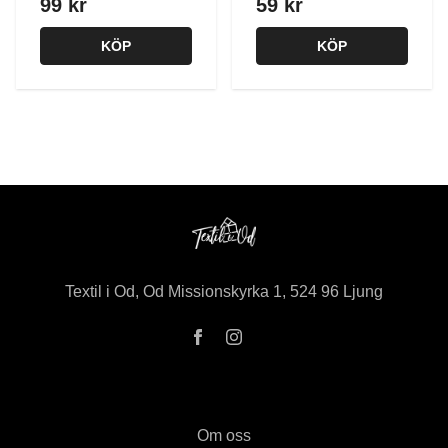
99 kr
59 kr
KÖP
KÖP
Textil i Od, Od Missionskyrka 1, 524 96 Ljung
Om oss