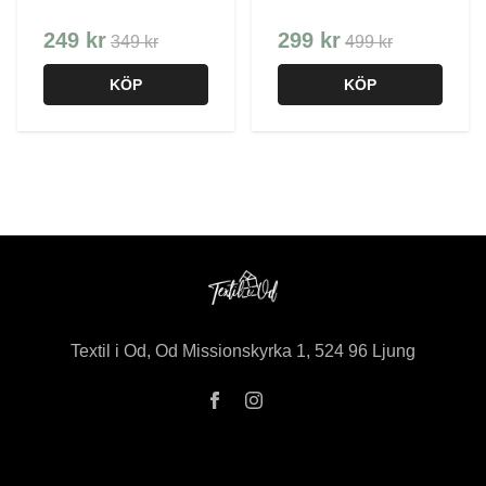
249 kr
299 kr
349 kr
499 kr
KÖP
KÖP
Textil i Od, Od Missionskyrka 1, 524 96 Ljung