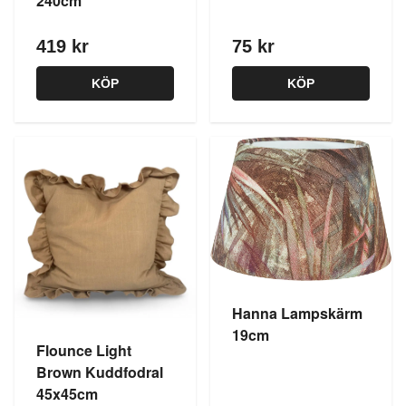
240cm
419 kr
75 kr
KÖP
KÖP
Hanna Lampskärm
19cm
Flounce Light
Brown Kuddfodral
45x45cm