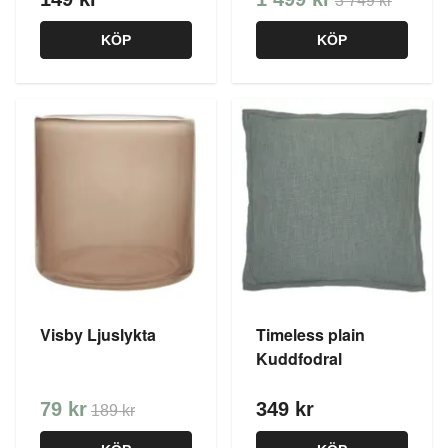
3 749 kr
KÖP
KÖP
Visby Ljuslykta
Timeless plain
Kuddfodral
79 kr
349 kr
189 kr