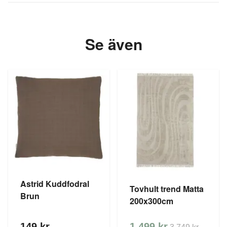
Se även
Astrid Kuddfodral
Tovhult trend Matta
Brun
200x300cm
149 kr
1 499 kr