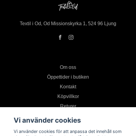
Textil i Od, Od Missionskyrka 1, 524 96 Ljung
Om oss
Öppettider i butiken
Kontakt
Köpvillkor
Returer
Vi använder cookies
Prenumerera på vårt nyhetsbrev
Vi använder cookies för att anpassa det innehåll som