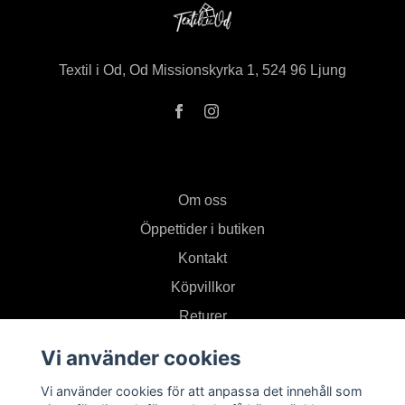
Textil i Od, Od Missionskyrka 1, 524 96 Ljung
Om oss
Öppettider i butiken
Kontakt
Köpvillkor
Returer
Vi använder cookies
Prenumerera på vårt nyhetsbrev
Vi använder cookies för att anpassa det innehåll som