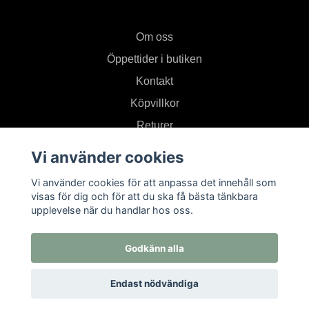
Om oss
Öppettider i butiken
Kontakt
Köpvillkor
Returer
Vi använder cookies
Prenumerera på vårt nyhetsbrev
Vi använder cookies för att anpassa det innehåll som
visas för dig och för att du ska få bästa tänkbara
upplevelse när du handlar hos oss.
Prenumerera
Godkänn alla
Endast nödvändiga
© 2026 Textil i Od