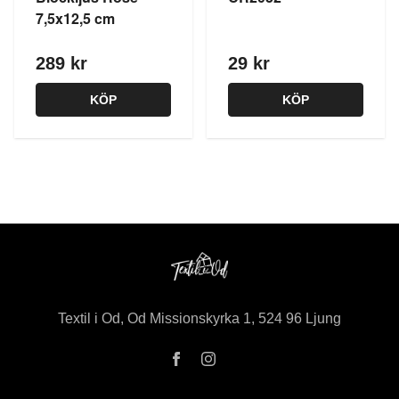
7,5x12,5 cm
289 kr
29 kr
KÖP
KÖP
Textil i Od, Od Missionskyrka 1, 524 96 Ljung