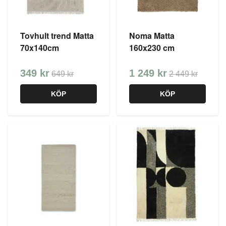
Tovhult trend Matta
Noma Matta
70x140cm
160x230 cm
349 kr
1 249 kr
649 kr
2 449 kr
KÖP
KÖP