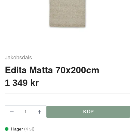
Jakobsdals
Edita Matta 70x200cm
1 349 kr
KÖP
(
st)
I lager
4