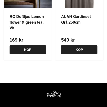
RO Doftljus Lemon
ALAN Gardinset
flower & green tea,
Grå 250cm
Vit
169 kr
540 kr
KÖP
KÖP