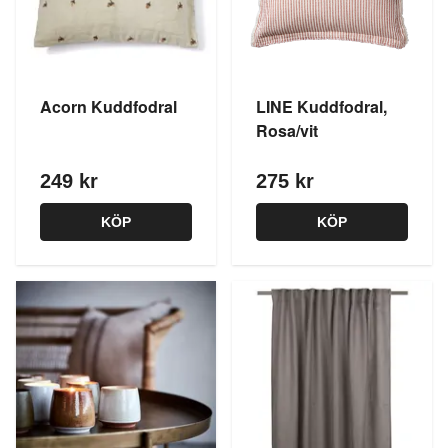
Acorn Kuddfodral
LINE Kuddfodral,
Rosa/vit
249 kr
275 kr
KÖP
KÖP