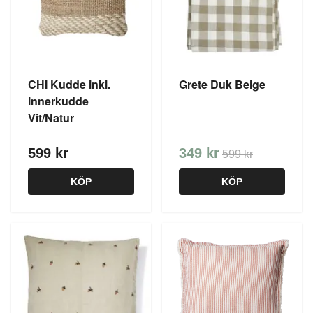
CHI Kudde inkl.
Grete Duk Beige
innerkudde
Vit/Natur
599 kr
349 kr
599 kr
KÖP
KÖP