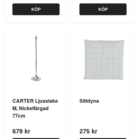
KÖP
KÖP
CARTER Ljusstake
Sittdyna
M, Nickelfärgad
77cm
679 kr
275 kr