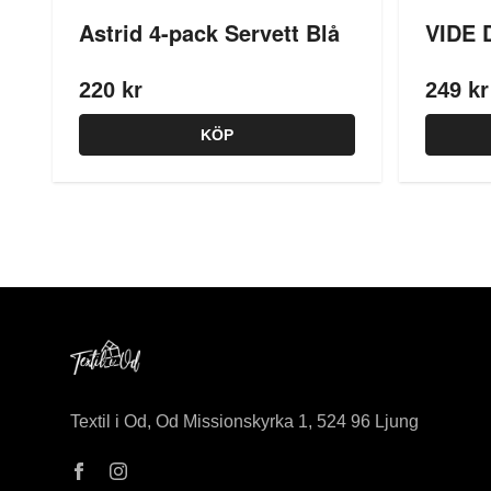
Astrid 4-pack Servett Blå
VIDE 
220 kr
249 kr
KÖP
Textil i Od, Od Missionskyrka 1, 524 96 Ljung