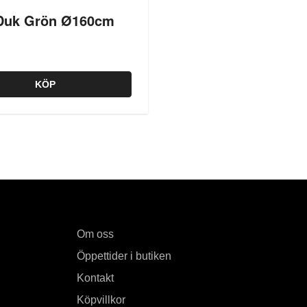
Duk Grön Ø160cm
KÖP
Om oss
Öppettider i butiken
Kontakt
Köpvillkor