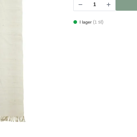
(
st)
I lager
1