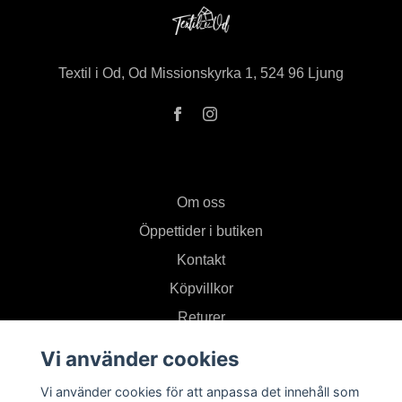
Textil i Od, Od Missionskyrka 1, 524 96 Ljung
Om oss
Öppettider i butiken
Kontakt
Köpvillkor
Returer
Vi använder cookies
Prenumerera på vårt nyhetsbrev
Vi använder cookies för att anpassa det innehåll som