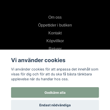
Om oss
Öppettider i butiken
Kontakt
Köpvillkor
Returer
Vi använder cookies
Prenumerera på vårt nyhetsbrev
Vi använder cookies för att anpassa det innehåll som
visas för dig och för att du ska få bästa tänkbara
upplevelse när du handlar hos oss.
Prenumerera
Godkänn alla
Endast nödvändiga
© 2026 Textil i Od