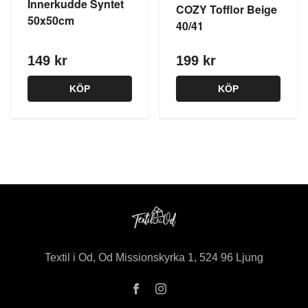
Innerkudde Syntet
COZY Tofflor Beige
50x50cm
40/41
149 kr
199 kr
KÖP
KÖP
Textil i Od, Od Missionskyrka 1, 524 96 Ljung