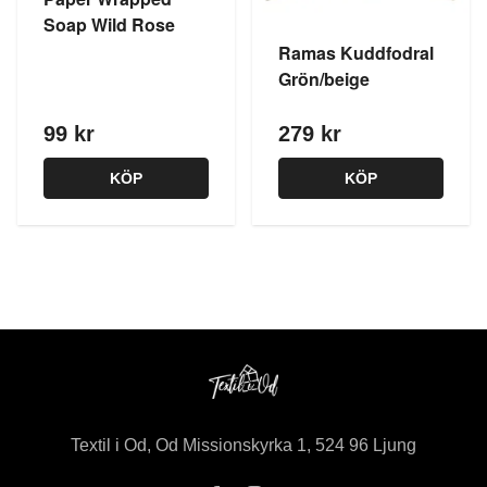
Soap Wild Rose
Ramas Kuddfodral
Grön/beige
99 kr
279 kr
KÖP
KÖP
Textil i Od, Od Missionskyrka 1, 524 96 Ljung