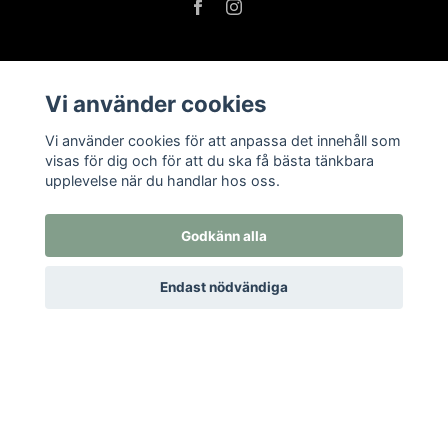
Vi använder cookies
Om oss
Öppettider i butiken
Vi använder cookies för att anpassa det innehåll som
visas för dig och för att du ska få bästa tänkbara
Kontakt
upplevelse när du handlar hos oss.
Köpvillkor
Returer
Godkänn alla
Endast nödvändiga
Prenumerera på vårt nyhetsbrev
Prenumerera