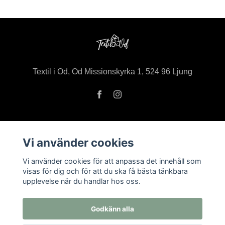
Textil i Od, Od Missionskyrka 1, 524 96 Ljung
Vi använder cookies
Om oss
Öppettider i butiken
Vi använder cookies för att anpassa det innehåll som
visas för dig och för att du ska få bästa tänkbara
Kontakt
upplevelse när du handlar hos oss.
Köpvillkor
Returer
Godkänn alla