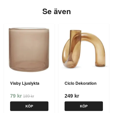
Se även
Visby Ljuslykta
Ciclo Dekoration
79 kr
249 kr
189 kr
KÖP
KÖP