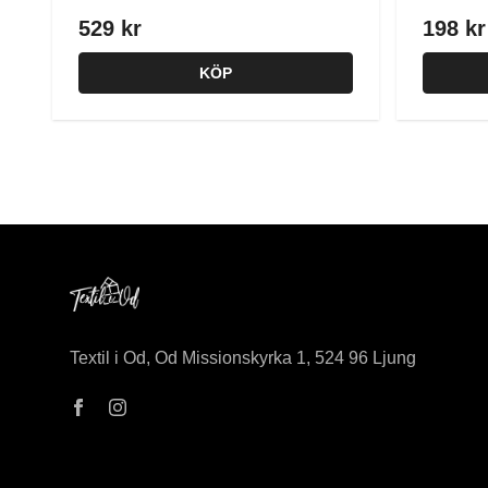
529 kr
198 kr
KÖP
Textil i Od, Od Missionskyrka 1, 524 96 Ljung