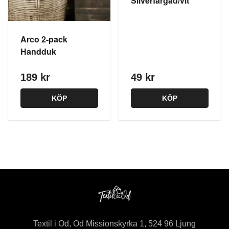
Silverfärgad/vit
Arco 2-pack
Handduk
189 kr
49 kr
KÖP
KÖP
Textil i Od, Od Missionskyrka 1, 524 96 Ljung