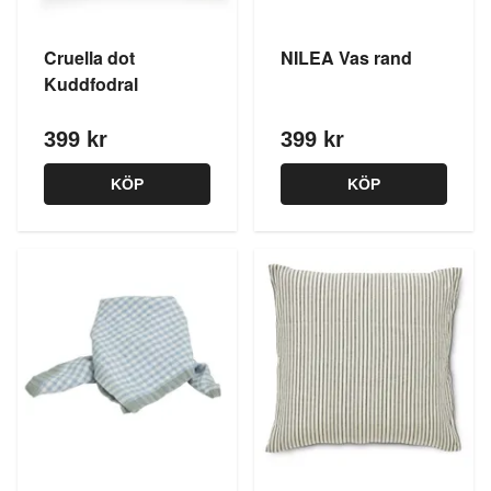
Cruella dot
NILEA Vas rand
Kuddfodral
399 kr
399 kr
KÖP
KÖP