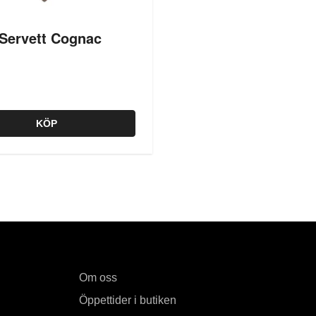
Servett Cognac
KÖP
Om oss
Öppettider i butiken