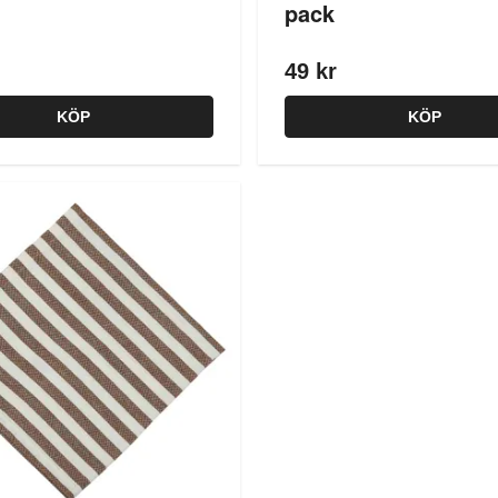
pack
49 kr
KÖP
KÖP