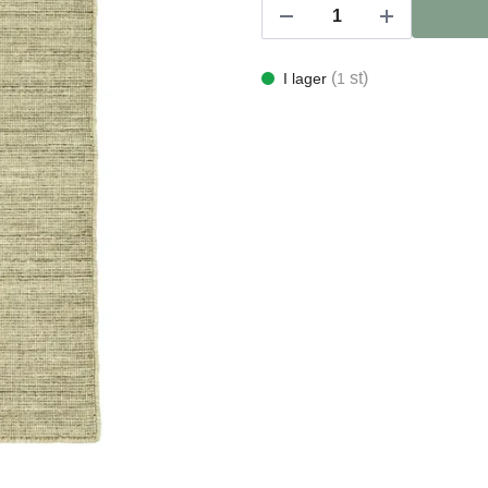
(
st)
I lager
1