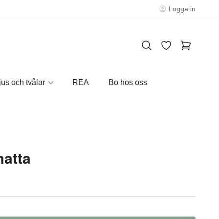
Logga in
jus och tvålar
REA
Bo hos oss
atta