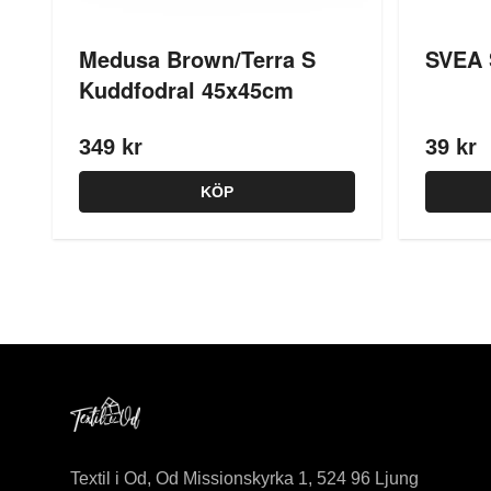
Medusa Brown/Terra S
SVEA 
Kuddfodral 45x45cm
349 kr
39 kr
KÖP
Textil i Od, Od Missionskyrka 1, 524 96 Ljung