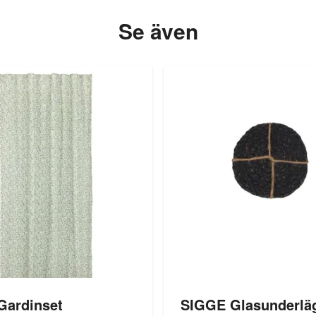
Se även
Gardinset
SIGGE Glasunderläg