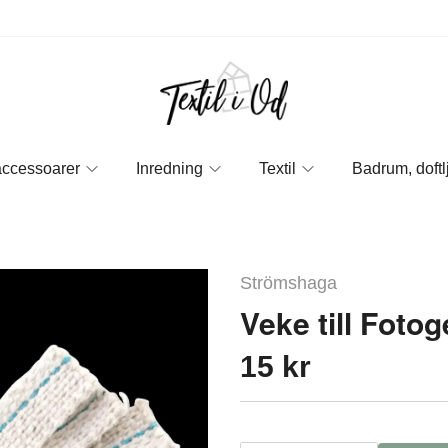
accessoarer
Inredning
Textil
Badrum, doftl
Strömshaga
Veke till Foto
15 kr