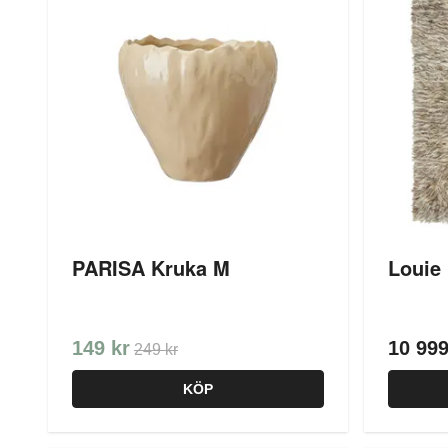
PARISA Kruka M
Louie
149 kr
10 999
249 kr
KÖP