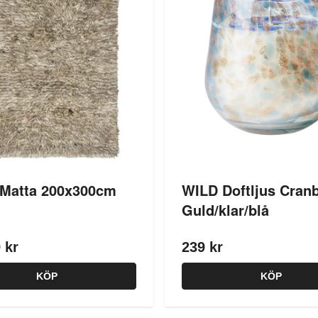
 Matta 200x300cm
WILD Doftljus Cranb
Guld/klar/blå
 kr
239 kr
KÖP
KÖP