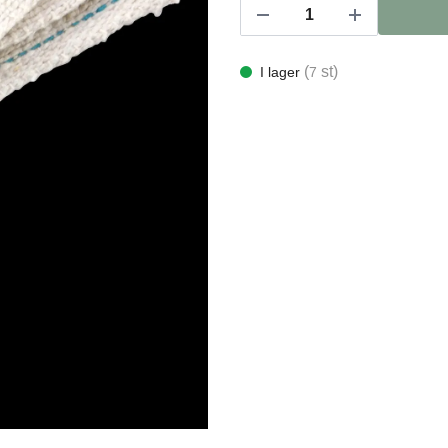
(
st)
I lager
7