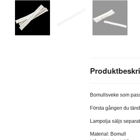
Produktbeskr
Bomullsveke som passa
Första gången du tände
Lampolja säljs separa
Material: Bomull