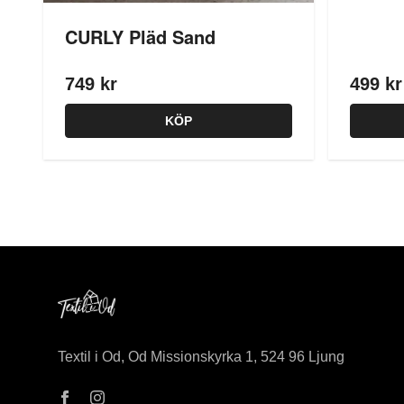
CURLY Pläd Sand
749 kr
499 kr
KÖP
Textil i Od, Od Missionskyrka 1, 524 96 Ljung