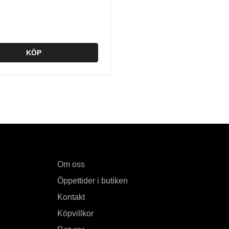
KÖP
Om oss
Öppettider i butiken
Kontakt
Köpvillkor