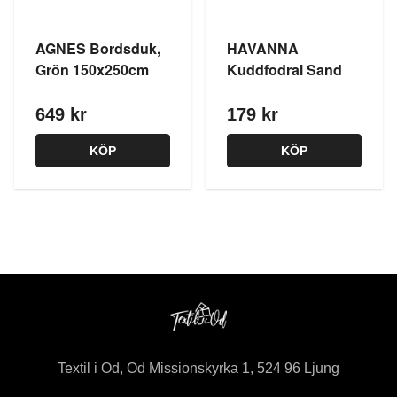
AGNES Bordsduk,
HAVANNA
Grön 150x250cm
Kuddfodral Sand
649 kr
179 kr
KÖP
KÖP
Textil i Od, Od Missionskyrka 1, 524 96 Ljung