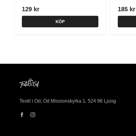
129 kr
185 kr
KÖP
Textil i Od, Od Missionskyrka 1, 524 96 Ljung