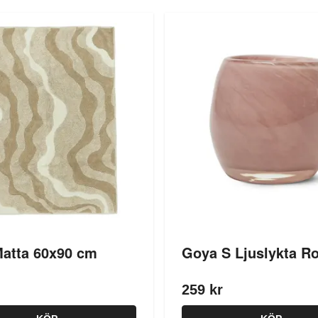
Matta 60x90 cm
Goya S Ljuslykta R
259 kr