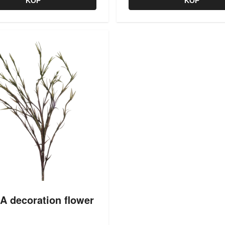
KÖP
KÖP
A decoration flower