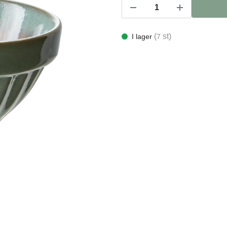
(
st)
I lager
7