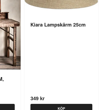
Kiara Lampskärm 25cm
M,
349 kr
KÖP