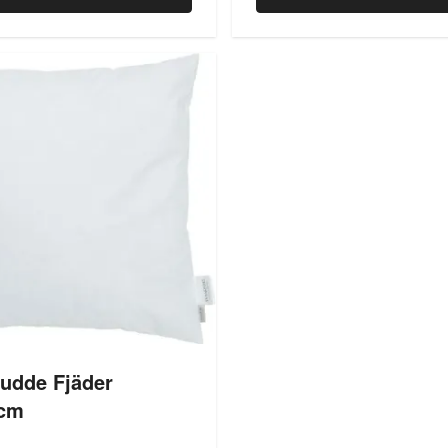
kudde Fjäder
cm