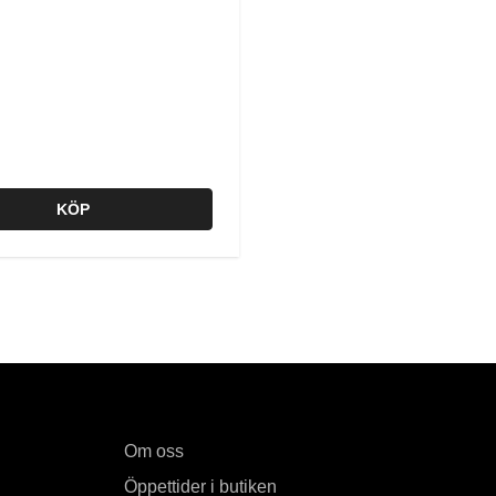
KÖP
Om oss
Öppettider i butiken