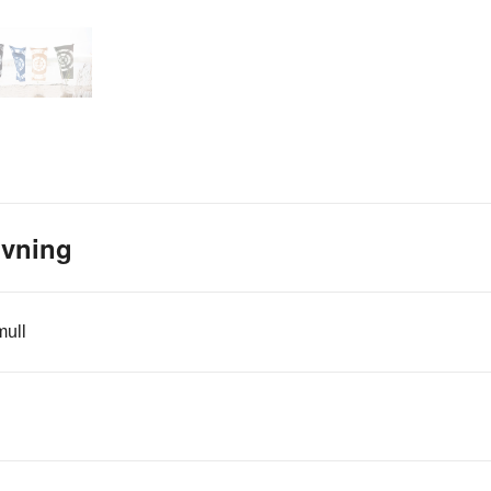
ivning
ull