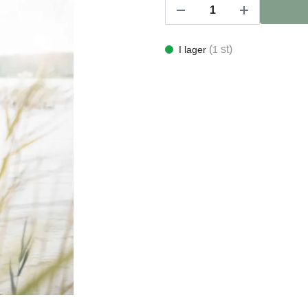
(
st)
I lager
1