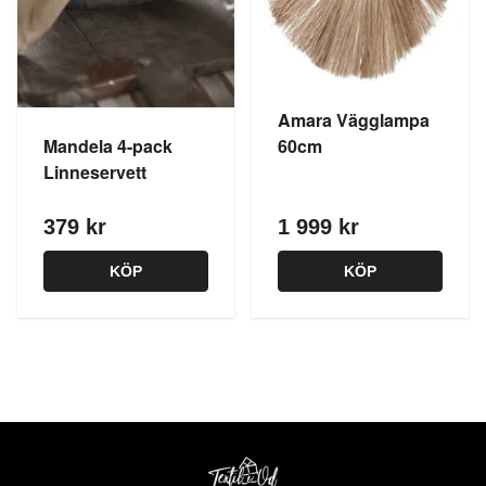
Amara Vägglampa
Mandela 4-pack
60cm
Linneservett
379 kr
1 999 kr
KÖP
KÖP