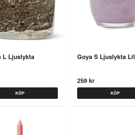
 L Ljuslykta
Goya S Ljuslykta Li
259 kr
KÖP
KÖP