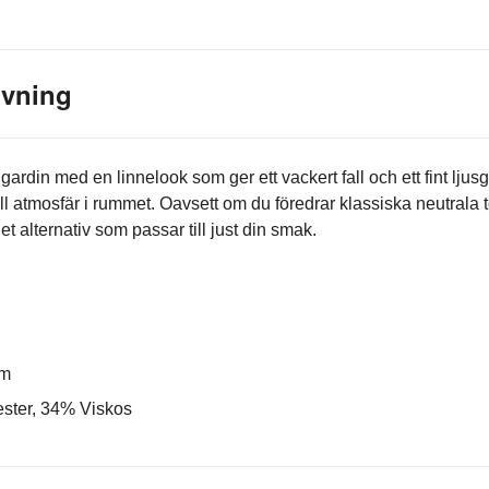
ivning
 gardin med en linnelook som ger ett vackert fall och ett fint l
l atmosfär i rummet. Oavsett om du föredrar klassiska neutrala t
det alternativ som passar till just din smak.
cm
ester, 34% Viskos