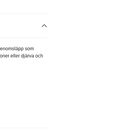
jusgenomsläpp som
oner eller djärva och