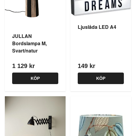
Ljuslåda LED A4
JULLAN
Bordslampa M,
Svart/natur
1 129 kr
149 kr
KÖP
KÖP