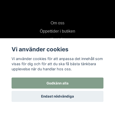
Om oss
Öppettider i butiken
Kontakt
Köpvillkor
Vi använder cookies
Returer
Vi använder cookies för att anpassa det innehåll som
visas för dig och för att du ska få bästa tänkbara
upplevelse när du handlar hos oss.
Prenumerera på vårt nyhetsbrev
Godkänn alla
Prenumerera
Endast nödvändiga